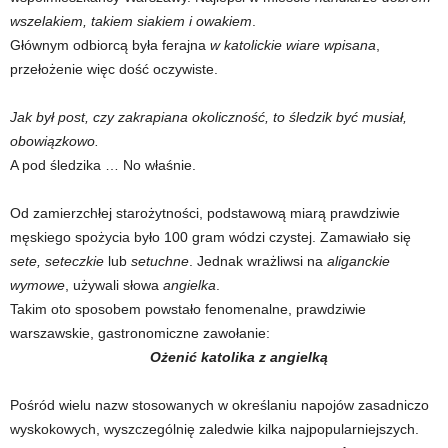
wszelakiem, takiem siakiem i owakiem
.
Głównym odbiorcą była ferajna
w katolickie wiare wpisana
,
przełożenie więc dość oczywiste.
Jak był post, czy zakrapiana okoliczność, to śledzik być musiał,
obowiązkowo.
A pod śledzika … No właśnie.
Od zamierzchłej starożytności, podstawową miarą prawdziwie
męskiego spożycia było 100 gram wódzi czystej. Zamawiało się
sete, seteczkie
lub
setuchne
. Jednak wrażliwsi na
aliganckie
wymowe
, używali słowa
angielka
.
Takim oto sposobem powstało fenomenalne, prawdziwie
warszawskie, gastronomiczne zawołanie:
Ożenić katolika z angielką
Pośród wielu nazw stosowanych w określaniu napojów zasadniczo
wyskokowych, wyszczególnię zaledwie kilka najpopularniejszych.