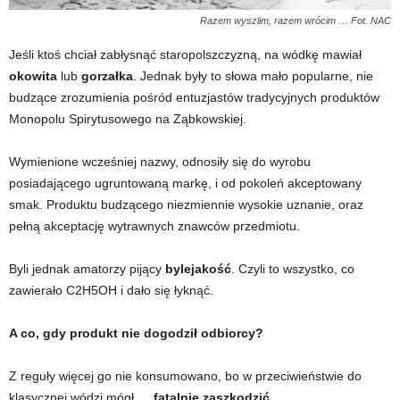
Razem wyszlim, razem wrócim … Fot. NAC
Jeśli ktoś chciał zabłysnąć staropolszczyzną, na wódkę mawiał
okowita
lub
gorzałka
. Jednak były to słowa mało popularne, nie
budzące zrozumienia pośród entuzjastów tradycyjnych produktów
Monopolu Spirytusowego na Ząbkowskiej.
Wymienione wcześniej nazwy, odnosiły się do wyrobu
posiadającego ugruntowaną markę, i od pokoleń akceptowany
smak. Produktu budzącego niezmiennie wysokie uznanie, oraz
pełną akceptację wytrawnych znawców przedmiotu.
Byli jednak amatorzy pijący
bylejakość
. Czyli to wszystko, co
zawierało C2H5OH i dało się łyknąć.
A co, gdy produkt nie dogodził odbiorcy?
Z reguły więcej go nie konsumowano, bo w przeciwieństwie do
klasycznej wódzi mógł …
fatalnie zaszkodzić
.