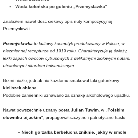
Woda kolońska po goleniu „Przemysławka”
Znalazłem nawet dość ciekawy opis nuty kompozycyjnej
Przemysławki:
Przemysławka
to kultowy kosmetyk produkowany w Polsce, w
niezmiennej recepturze od 1919 roku. Charakteryzuje ją świeży,
lekki zapach owoców cytrusowych z delikatnymi ziołowymi nutami
utrwalonymi akordem balsamicznym.
Brzmi nieźle, jednak nie każdemu smakował taki gatunkowy
kieliszek chleba
.
Podobne zamienniki uznawano za oznakę alkoholowego upadku.
Nawet powszechnie uznany poeta
Julian Tuwim
, w
„Polskim
słowniku pijackim”
, propagował szczytne i patriotyczne hasło:
– Niech gorzałka berbelucha zniknie, jakby w smole