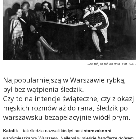
Jak pić, to pić do dnia. Fot. NAC
Najpopularniejszą w Warszawie rybką,
był bez wątpienia śledzik.
Czy to na intencje świąteczne, czy z okazji
męskich rozmów aż do rana, śledzik po
warszawsku bezapelacyjnie wiódł prym.
Katolik
– tak śledzia nazwali kiedyś nasi
starozakonni
współmieszkańcy Warszawy. Najlepsi w mieście
handlarze dobrem