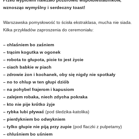
Przed wypiciem należało pozdrowić współbiesiadników,
wznosząc wymyślny i serdeczny toast!
Warszawska pomysłowość to ścisła ekstraklasa, mucha nie siada.
Kilka przykładów zaproszenia do ceremoniału:
– chlaśniem bo zaśniem
– trącim kogutka w ogonek
– robota to głupota, picie to jest życie
– ciach babkie w piach
– zdrowie żon i kochanek, oby się nigdy nie spotkały
– no to chlup w ten głupi dziób
– na pohybel frajerom i kapusiom
– zalejem robaka, niech zdycha pokraka
– kto nie pije krótko żyje
– rybka lubi pływać
(pod śledzika-katolika)
– pierdykniem bo odwykniem
– tylko głupie nie piją przy zupie
(pod flaczki z pulpetamy)
– chluśniem bo uśniem