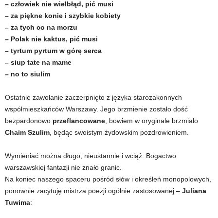
– człowiek nie wielbłąd, pić musi
– za piękne konie i szybkie kobiety
– za tych co na morzu
– Polak nie kaktus, pić musi
– tyrtum pyrtum w górę serca
– siup tate na mame
– no to siulim
Ostatnie zawołanie zaczerpnięto z języka starozakonnych
współmieszkańców Warszawy. Jego brzmienie zostało dość
bezpardonowo
przeflancowane
, bowiem w oryginale brzmiało
Chaim Szulim
, będąc swoistym żydowskim pozdrowieniem.
Wymieniać można długo, nieustannie i wciąż. Bogactwo
warszawskiej fantazji nie znało granic.
Na koniec naszego spaceru pośród słów i określeń monopolowych,
ponownie zacytuję mistrza poezji ogólnie zastosowanej –
Juliana
Tuwima
: