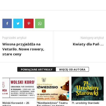
Poprzedni artykuł
Następny artykuł
Wiosna przyjeżdża na
Kwiaty dla Pań …
Veturilo. Nowe rowery,
stare ceny
POWIĄZANE ARTYKUŁY
WIĘCEJ OD AUTORA
Wolski Korowód – 20.
”Niedźwiedzisio” Teatru
71. urodziny Starówki
edycja.
Baj online i za darmo