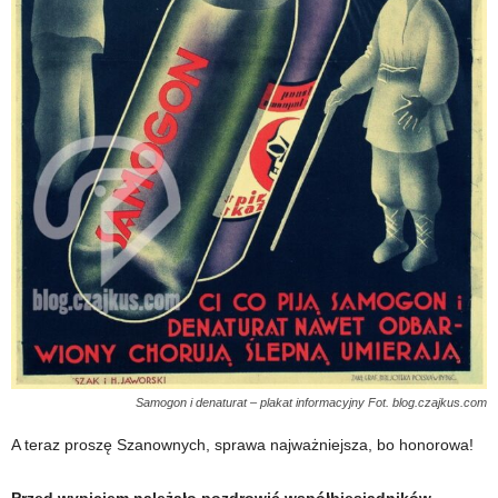
Samogon i denaturat – plakat informacyjny Fot. blog.czajkus.com
A teraz proszę Szanownych, sprawa najważniejsza, bo honorowa!