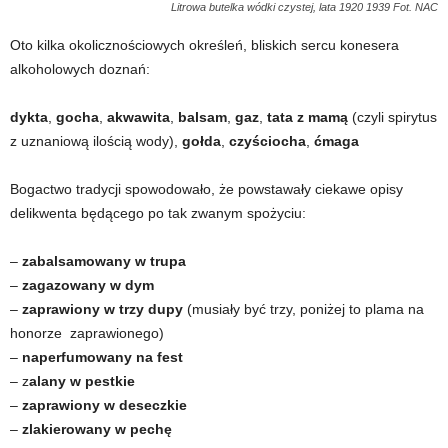
Litrowa butelka wódki czystej, lata 1920 1939 Fot. NAC
Oto kilka okolicznościowych określeń, bliskich sercu konesera
alkoholowych doznań:
dykta
,
gocha
,
akwawita
,
balsam
,
gaz
,
tata z mamą
(czyli spirytus
z uznaniową ilością wody),
gołda
,
czyściocha
,
ćmaga
Bogactwo tradycji spowodowało, że powstawały ciekawe opisy
delikwenta będącego po tak zwanym spożyciu:
–
zabalsamowany w trupa
–
zagazowany w dym
–
zaprawiony w trzy dupy
(musiały być trzy, poniżej to plama na
honorze zaprawionego)
–
naperfumowany na fest
– z
alany w pestkie
–
zaprawiony w deseczkie
–
zlakierowany w pechę