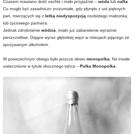
Czasem mawiano dość oschle i mało przyjaźnie –
wóda
lub
nafta
.
Co mogło być zasadniczo zrozumiałe, gdy płynęło z ust pięknych
pań, mierzących się z
letką niedyspozycją
osobistego małżonka,
lub życiowego partnera.
Jednak zdrobnienie
wódzia
, miało już zabarwienie wyraźnie
pieszczotliwe. Dające wyraz głębokiej więzi w relacjach pijącego ze
spożywanym alkoholem.
W powszechnym obiegu było jeszcze słowo
monopolka.
Na trwałe
uwiecznione w tytule skocznego tańca –
Polka Monopolka
.