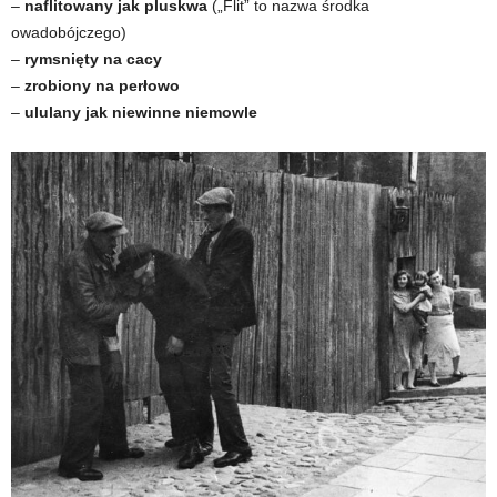
–
naflitowany jak pluskwa
(„Flit” to nazwa środka
owadobójczego)
–
rymsnięty na cacy
–
zrobiony na perłowo
–
ululany jak niewinne niemowle