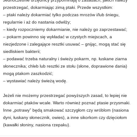
przestrzegać, dokarmiając zimą ptaki. Przede wszystkim:
– ptaki należy dokarmiać tylko podczas mrozów i/lub śniegu,
regularnie i aż do nastania odwilży;
– kiedy rozpoczniemy dokarmianie, nie należy go zaprzestawać;
– pokarm powinno się wykładać w czystych miejscach, a
niezjedzone i zalegające resztki usuwać – gnijąc, mogą stać się
siedliskiem bakterii;
– podawać trzeba naturalny i świeży pokarm, np. łuskane ziarna
słonecznika; chleb lub resztki ze stołu (słone, doprawione dania)
mogą ptakom zaszkodzić;
– wystawiać należy świeżą wodę.
Jeżeli nie możemy przestrzegać powyższych zasad, to lepiej nie
dokarmiać ptaków wcale. Warto również poznać ptasie przysmaki.
Inne „potrawy” będą smakować szczygłom czy wróblom (nasiona
dyni, łuskany słonecznik, owies), a inne sikorkom czy dzięciołom
(kawałki słoniny, nasiona rzepaku).