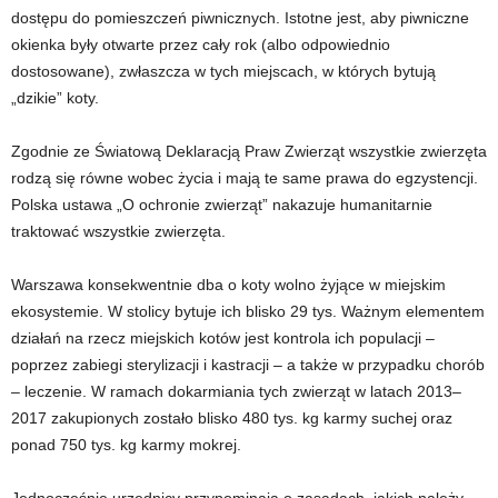
dostępu do pomieszczeń piwnicznych. Istotne jest, aby piwniczne
okienka były otwarte przez cały rok (albo odpowiednio
dostosowane), zwłaszcza w tych miejscach, w których bytują
„dzikie” koty.
Zgodnie ze Światową Deklaracją Praw Zwierząt wszystkie zwierzęta
rodzą się równe wobec życia i mają te same prawa do egzystencji.
Polska ustawa „O ochronie zwierząt” nakazuje humanitarnie
traktować wszystkie zwierzęta.
Warszawa konsekwentnie dba o koty wolno żyjące w miejskim
ekosystemie. W stolicy bytuje ich blisko 29 tys. Ważnym elementem
działań na rzecz miejskich kotów jest kontrola ich populacji –
poprzez zabiegi sterylizacji i kastracji – a także w przypadku chorób
– leczenie. W ramach dokarmiania tych zwierząt w latach 2013–
2017 zakupionych zostało blisko 480 tys. kg karmy suchej oraz
ponad 750 tys. kg karmy mokrej.
Jednocześnie urzędnicy przypominają o zasadach, jakich należy