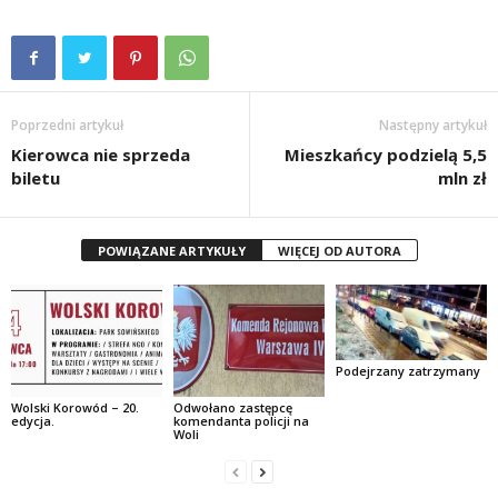
Poprzedni artykuł
Następny artykuł
Kierowca nie sprzeda
Mieszkańcy podzielą 5,5
biletu
mln zł
POWIĄZANE ARTYKUŁY
WIĘCEJ OD AUTORA
Podejrzany zatrzymany
Wolski Korowód – 20.
Odwołano zastępcę
edycja.
komendanta policji na
Woli