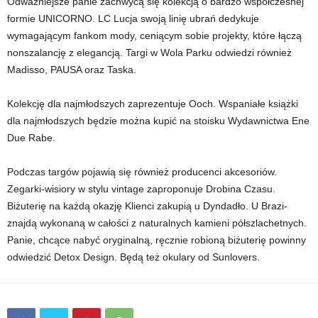
Odważniejsze panie zachwycą się kolekcją o bardzo współczesnej
formie UNICORNO. LC Lucja swoją linię ubrań dedykuje
wymagającym fankom mody, ceniącym sobie projekty, które łączą
nonszalancję z elegancją. Targi w Wola Parku odwiedzi również
Madisso, PAUSA oraz Taska.
Kolekcję dla najmłodszych zaprezentuje Ooch. Wspaniałe książki
dla najmłodszych będzie można kupić na stoisku Wydawnictwa Ene
Due Rabe.
Podczas targów pojawią się również producenci akcesoriów.
Zegarki-wisiory w stylu vintage zaproponuje Drobina Czasu.
Biżuterię na każdą okazję Klienci zakupią u Dyndadło. U Brazi­
znajdą wykonaną w całości z naturalnych kamieni półszlachetnych.
Panie, chcące nabyć oryginalną, ręcznie robioną biżuterię powinny
odwiedzić Detox Design. Będą też okulary od Sunlovers.