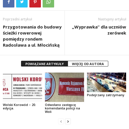
Poprzedni artykuł
Następny artykuł
Przygotowania do budowy
„Wyprawka” dla uczniów
ścieżki rowerowej
zerówek
pomiędzy rondem
Radosława a ul. Młocińską
POWIĄZANE ARTYKUŁY
WIĘCEJ OD AUTORA
Podejrzany zatrzymany
Wolski Korowód – 20.
Odwołano zastępcę
edycja.
komendanta policji na
Woli