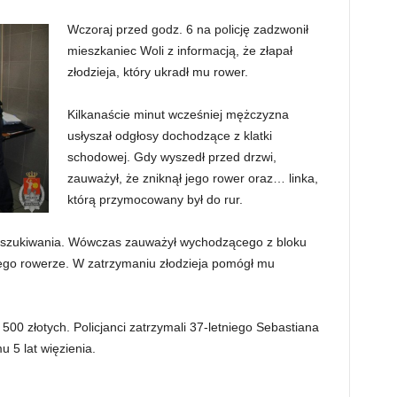
Wczoraj przed godz. 6 na policję zadzwonił
mieszkaniec Woli z informacją, że złapał
złodzieja, który ukradł mu rower.
Kilkanaście minut wcześniej mężczyzna
usłyszał odgłosy dochodzące z klatki
schodowej. Gdy wyszedł przed drzwi,
zauważył, że zniknął jego rower oraz… linka,
którą przymocowany był do rur.
poszukiwania. Wówczas zauważył wychodzącego z bloku
ego rowerze. W zatrzymaniu złodzieja pomógł mu
00 złotych. Policjanci zatrzymali 37-letniego Sebastiana
u 5 lat więzienia.