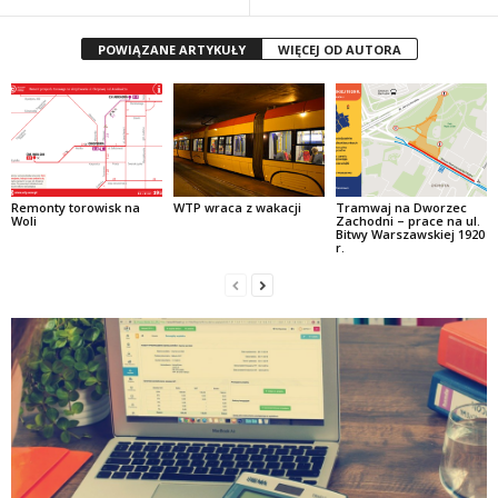
POWIĄZANE ARTYKUŁY
WIĘCEJ OD AUTORA
Remonty torowisk na
WTP wraca z wakacji
Tramwaj na Dworzec
Woli
Zachodni – prace na ul.
Bitwy Warszawskiej 1920
r.