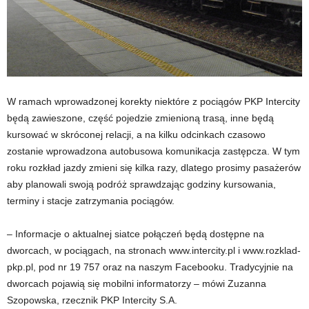
W ramach wprowadzonej korekty niektóre z pociągów PKP Intercity
będą zawieszone, część pojedzie zmienioną trasą, inne będą
kursować w skróconej relacji, a na kilku odcinkach czasowo
zostanie wprowadzona autobusowa komunikacja zastępcza. W tym
roku rozkład jazdy zmieni się kilka razy, dlatego prosimy pasażerów
aby planowali swoją podróż sprawdzając godziny kursowania,
terminy i stacje zatrzymania pociągów.
– Informacje o aktualnej siatce połączeń będą dostępne na
dworcach, w pociągach, na stronach www.intercity.pl i www.rozklad-
pkp.pl, pod nr 19 757 oraz na naszym Facebooku. Tradycyjnie na
dworcach pojawią się mobilni informatorzy – mówi Zuzanna
Szopowska, rzecznik PKP Intercity S.A.