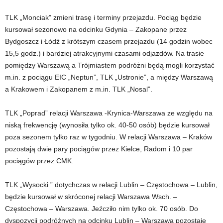
TLK „Monciak” zmieni trasę i terminy przejazdu. Pociąg będzie
kursował sezonowo na odcinku Gdynia – Zakopane przez
Bydgoszcz i Łódź z krótszym czasem przejazdu (14 godzin wobec
15,5 godz.) i bardziej atrakcyjnymi czasami odjazdów. Na trasie
pomiędzy Warszawą a Trójmiastem podróżni będą mogli korzystać
m.in. z pociągu EIC „Neptun”, TLK „Ustronie”, a między Warszawą
a Krakowem i Zakopanem z m.in. TLK „Nosal”.
TLK „Poprad” relacji Warszawa -Krynica-Warszawa ze względu na
niską frekwencję (wynosiła tylko ok. 40-50 osób) będzie kursował
poza sezonem tylko raz w tygodniu. W relacji Warszawa – Kraków
pozostają dwie pary pociągów przez Kielce, Radom i 10 par
pociągów przez CMK.
TLK „Wysocki ” dotychczas w relacji Lublin – Częstochowa – Lublin,
będzie kursował w skróconej relacji Warszawa Wsch. –
Częstochowa – Warszawa. Jeźcziło nim tylko ok. 70 osób. Do
dyspozycji podróżnych na odcinku Lublin – Warszawa pozostaje