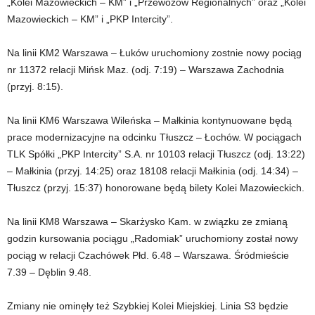
„Kolei Mazowieckich – KM” i „Przewozów Regionalnych” oraz „Kolei
Mazowieckich – KM” i „PKP Intercity”.
Na linii KM2 Warszawa – Łuków uruchomiony zostnie nowy pociąg
nr 11372 relacji Mińsk Maz. (odj. 7:19) – Warszawa Zachodnia
(przyj. 8:15).
Na linii KM6 Warszawa Wileńska – Małkinia kontynuowane będą
prace modernizacyjne na odcinku Tłuszcz – Łochów. W pociągach
TLK Spółki „PKP Intercity” S.A. nr 10103 relacji Tłuszcz (odj. 13:22)
– Małkinia (przyj. 14:25) oraz 18108 relacji Małkinia (odj. 14:34) –
Tłuszcz (przyj. 15:37) honorowane będą bilety Kolei Mazowieckich.
Na linii KM8 Warszawa – Skarżysko Kam. w związku ze zmianą
godzin kursowania pociągu „Radomiak” uruchomiony został nowy
pociąg w relacji Czachówek Płd. 6.48 – Warszawa. Śródmieście
7.39 – Dęblin 9.48.
Zmiany nie ominęły też Szybkiej Kolei Miejskiej. Linia S3 będzie