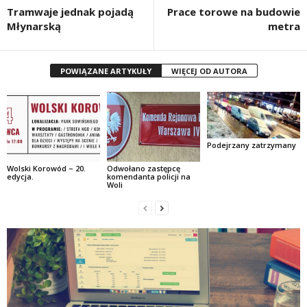
Tramwaje jednak pojadą
Prace torowe na budowie
Młynarską
metra
POWIĄZANE ARTYKUŁY
WIĘCEJ OD AUTORA
Podejrzany zatrzymany
Wolski Korowód – 20.
Odwołano zastępcę
edycja.
komendanta policji na
Woli