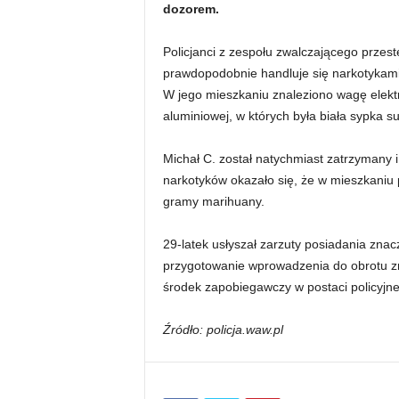
dozorem.
Policjanci z zespołu zwalczającego przes
prawdopodobnie handluje się narkotykami
W jego mieszkaniu znaleziono wagę elektro
aluminiowej, w których była biała sypka s
Michał C. został natychmiast zatrzymany i
narkotyków okazało się, że w mieszkaniu p
gramy marihuany.
29-latek usłyszał zarzuty posiadania znac
przygotowanie wprowadzenia do obrotu zn
środek zapobiegawczy w postaci policyjne
Źródło: policja.waw.pl