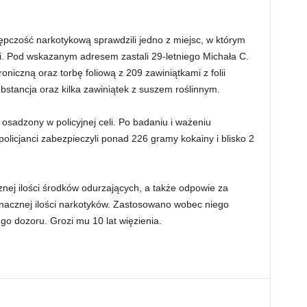
tępczość narkotykową sprawdzili jedno z miejsc, w którym
. Pod wskazanym adresem zastali 29-letniego Michała C.
niczną oraz torbę foliową z 209 zawiniątkami z folii
ubstancja oraz kilka zawiniątek z suszem roślinnym.
 osadzony w policyjnej celi. Po badaniu i ważeniu
olicjanci zabezpieczyli ponad 226 gramy kokainy i blisko 2
znej ilości środków odurzających, a także odpowie za
acznej ilości narkotyków. Zastosowano wobec niego
go dozoru. Grozi mu 10 lat więzienia.