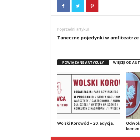
Poprzedni artykuł
Taneczne pojedynki w amfiteatrze
POWIĄZANE ARTYKUŁY
WIĘCEJ OD AU
Wolski Korowód – 20. edycja.
Odwoła
komend