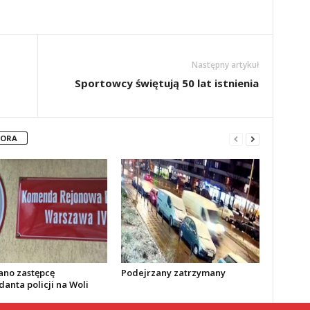
Następny artykuł
Sportowcy świętują 50 lat istnienia
TORA
no zastępcę
Podejrzany zatrzymany
anta policji na Woli