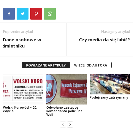
Poprzedni artykuł
Następny artykuł
Dane osobowe w
Czy media da się lubić?
śmietniku
POWIĄZANE ARTYKUŁY
WIĘCEJ OD AUTORA
Podejrzany zatrzymany
Wolski Korowód – 20.
Odwołano zastępcę
edycja.
komendanta policji na
Woli