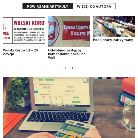
POWIĄZANE ARTYKUŁY
WIĘCEJ OD AUTORA
Podejrzany zatrzymany
Wolski Korowód – 20.
Odwołano zastępcę
edycja.
komendanta policji na
Woli