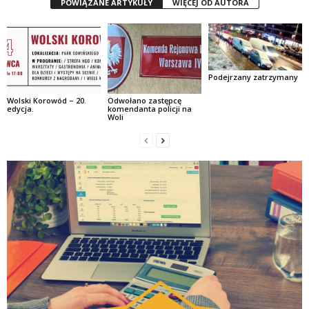
POWIĄZANE ARTYKUŁY
WIĘCEJ OD AUTORA
Podejrzany zatrzymany
Wolski Korowód – 20.
Odwołano zastępcę
edycja.
komendanta policji na
Woli