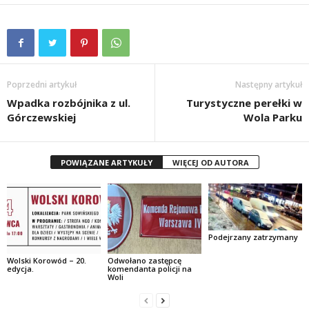
Poprzedni artykuł
Następny artykuł
Wpadka rozbójnika z ul.
Turystyczne perełki w
Górczewskiej
Wola Parku
POWIĄZANE ARTYKUŁY
WIĘCEJ OD AUTORA
Podejrzany zatrzymany
Wolski Korowód – 20.
Odwołano zastępcę
edycja.
komendanta policji na
Woli