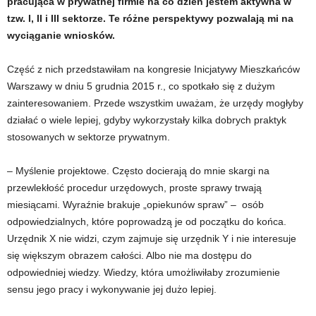
pracująca w prywatnej firmie na co dzień jestem aktywna w
tzw. I, II i III sektorze. Te różne perspektywy pozwalają mi na
wyciąganie wniosków.
Część z nich przedstawiłam na kongresie Inicjatywy Mieszkańców
Warszawy w dniu 5 grudnia 2015 r., co spotkało się z dużym
zainteresowaniem. Przede wszystkim uważam, że urzędy mogłyby
działać o wiele lepiej, gdyby wykorzystały kilka dobrych praktyk
stosowanych w sektorze prywatnym.
– Myślenie projektowe. Często docierają do mnie skargi na
przewlekłość procedur urzędowych, proste sprawy trwają
miesiącami. Wyraźnie brakuje „opiekunów spraw” – osób
odpowiedzialnych, które poprowadzą je od początku do końca.
Urzędnik X nie widzi, czym zajmuje się urzędnik Y i nie interesuje
się większym obrazem całości. Albo nie ma dostępu do
odpowiedniej wiedzy. Wiedzy, która umożliwiłaby zrozumienie
sensu jego pracy i wykonywanie jej dużo lepiej.