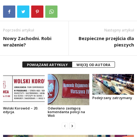
Poprzedni artykuł
Następny artykuł
Nowy Zachodni. Robi
Bezpieczne przejścia dla
wrażenie?
pieszych
POWIĄZANE ARTYKUŁY
WIĘCEJ OD AUTORA
Podejrzany zatrzymany
Wolski Korowód – 20.
Odwołano zastępcę
edycja.
komendanta policji na
Woli