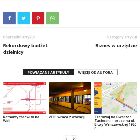
Poprzedni artykuł
Następny artykuł
Rekordowy budżet
Biznes w urzędzie
dzielnicy
POWIĄZANE ARTYKUŁY
WIĘCEJ OD AUTORA
Remonty torowisk na
WTP wraca z wakacji
Tramwaj na Dworzec
Woli
Zachodni – prace na ul.
Bitwy Warszawskiej 1920
r.