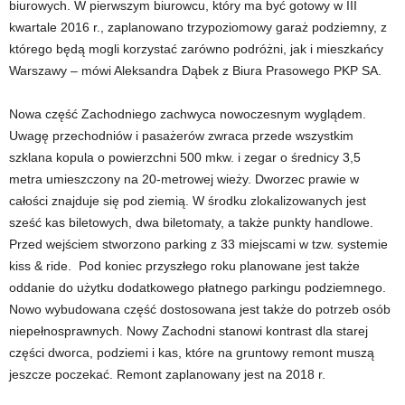
biurowych. W pierwszym biurowcu, który ma być gotowy w III
kwartale 2016 r., zaplanowano trzypoziomowy garaż podziemny, z
którego będą mogli korzystać zarówno podróżni, jak i mieszkańcy
Warszawy – mówi Aleksandra Dąbek z Biura Prasowego PKP SA.
Nowa część Zachodniego zachwyca nowoczesnym wyglądem.
Uwagę przechodniów i pasażerów zwraca przede wszystkim
szklana kopula o powierzchni 500 mkw. i zegar o średnicy 3,5
metra umieszczony na 20-metrowej wieży. Dworzec prawie w
całości znajduje się pod ziemią. W środku zlokalizowanych jest
sześć kas biletowych, dwa biletomaty, a także punkty handlowe.
Przed wejściem stworzono parking z 33 miejscami w tzw. systemie
kiss & ride. Pod koniec przyszłego roku planowane jest także
oddanie do użytku dodatkowego płatnego parkingu podziemnego.
Nowo wybudowana część dostosowana jest także do potrzeb osób
niepełnosprawnych. Nowy Zachodni stanowi kontrast dla starej
części dworca, podziemi i kas, które na gruntowy remont muszą
jeszcze poczekać. Remont zaplanowany jest na 2018 r.