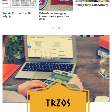
Podejrzany zatrzymany
Wolski Korowód – 20.
Odwołano zastępcę
edycja.
komendanta policji na
Woli