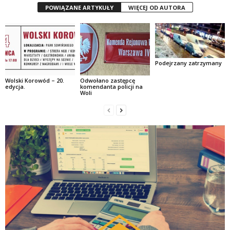
POWIĄZANE ARTYKUŁY
WIĘCEJ OD AUTORA
Podejrzany zatrzymany
Wolski Korowód – 20.
Odwołano zastępcę
edycja.
komendanta policji na
Woli