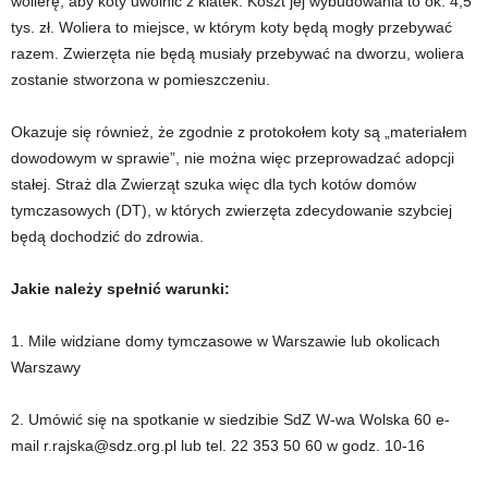
wolierę, aby koty uwolnić z klatek. Koszt jej wybudowania to ok. 4,5
tys. zł. Woliera to miejsce, w którym koty będą mogły przebywać
razem. Zwierzęta nie będą musiały przebywać na dworzu, woliera
zostanie stworzona w pomieszczeniu.
Okazuje się również, że zgodnie z protokołem koty są „materiałem
dowodowym w sprawie”, nie można więc przeprowadzać adopcji
stałej. Straż dla Zwierząt szuka więc dla tych kotów domów
tymczasowych (DT), w których zwierzęta zdecydowanie szybciej
będą dochodzić do zdrowia.
Jakie należy spełnić warunki:
1. Mile widziane domy tymczasowe w Warszawie lub okolicach
Warszawy
2. Umówić się na spotkanie w siedzibie SdZ W-wa Wolska 60 e-
mail r.rajska@sdz.org.pl lub tel. 22 353 50 60 w godz. 10-16