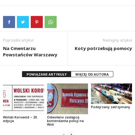
Poprzedni artykuł
Następny artykuł
Na Cmentarzu
Koty potrzebują pomocy
Powstańców Warszawy
POWIĄZANE ARTYKUŁY
WIĘCEJ OD AUTORA
Podejrzany zatrzymany
Wolski Korowód – 20.
Odwołano zastępcę
edycja.
komendanta policji na
Woli