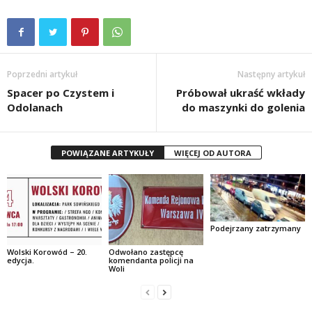
Poprzedni artykuł
Następny artykuł
Spacer po Czystem i
Próbował ukraść wkłady
Odolanach
do maszynki do golenia
POWIĄZANE ARTYKUŁY
WIĘCEJ OD AUTORA
Podejrzany zatrzymany
Wolski Korowód – 20.
Odwołano zastępcę
edycja.
komendanta policji na
Woli