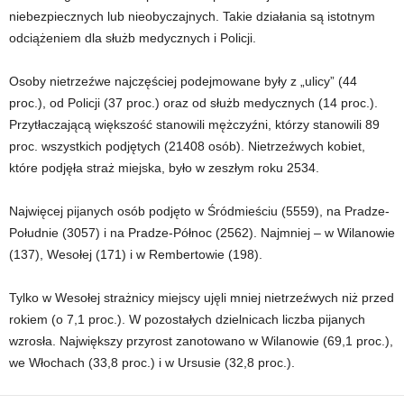
niebezpiecznych lub nieobyczajnych. Takie działania są istotnym
odciążeniem dla służb medycznych i Policji.
Osoby nietrzeźwe najczęściej podejmowane były z „ulicy” (44
proc.), od Policji (37 proc.) oraz od służb medycznych (14 proc.).
Przytłaczającą większość stanowili mężczyźni, którzy stanowili 89
proc. wszystkich podjętych (21408 osób). Nietrzeźwych kobiet,
które podjęła straż miejska, było w zeszłym roku 2534.
Najwięcej pijanych osób podjęto w Śródmieściu (5559), na Pradze-
Południe (3057) i na Pradze-Północ (2562). Najmniej – w Wilanowie
(137), Wesołej (171) i w Rembertowie (198).
Tylko w Wesołej strażnicy miejscy ujęli mniej nietrzeźwych niż przed
rokiem (o 7,1 proc.). W pozostałych dzielnicach liczba pijanych
wzrosła. Największy przyrost zanotowano w Wilanowie (69,1 proc.),
we Włochach (33,8 proc.) i w Ursusie (32,8 proc.).