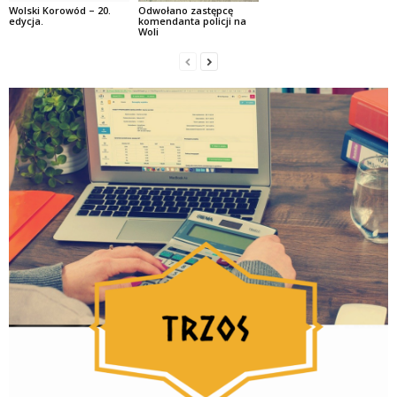
Wolski Korowód – 20.
Odwołano zastępcę
edycja.
komendanta policji na
Woli