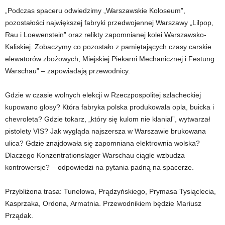
„Podczas spaceru odwiedzimy „Warszawskie Koloseum”,
pozostałości największej fabryki przedwojennej Warszawy „Lilpop,
Rau i Loewenstein” oraz relikty zapomnianej kolei Warszawsko-
Kaliskiej. Zobaczymy co pozostało z pamiętających czasy carskie
elewatorów zbożowych, Miejskiej Piekarni Mechanicznej i Festung
Warschau” – zapowiadają przewodnicy.
Gdzie w czasie wolnych elekcji w Rzeczpospolitej szlacheckiej
kupowano głosy? Która fabryka polska produkowała opla, buicka i
chevroleta? Gdzie tokarz, „który się kulom nie kłaniał”, wytwarzał
pistolety VIS? Jak wygląda najszersza w Warszawie brukowana
ulica? Gdzie znajdowała się zapomniana elektrownia wolska?
Dlaczego Konzentrationslager Warschau ciągle wzbudza
kontrowersje? – odpowiedzi na pytania padną na spacerze.
Przybliżona trasa: Tunelowa, Prądzyńskiego, Prymasa Tysiąclecia,
Kasprzaka, Ordona, Armatnia. Przewodnikiem będzie Mariusz
Prządak.