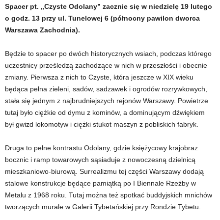
Spacer pt. „Czyste Odolany” zacznie się w niedzielę 19 lutego
o godz. 13 przy ul. Tunelowej 6 (północny pawilon dworca
Warszawa Zachodnia).
Będzie to spacer po dwóch historycznych wsiach, podczas którego
uczestnicy prześledzą zachodzące w nich w przeszłości i obecnie
zmiany. Pierwsza z nich to Czyste, która jeszcze w XIX wieku
będąca pełna zieleni, sadów, sadzawek i ogrodów rozrywkowych,
stała się jednym z najbrudniejszych rejonów Warszawy. Powietrze
tutaj było ciężkie od dymu z kominów, a dominującym dźwiękiem
był gwizd lokomotyw i ciężki stukot maszyn z pobliskich fabryk.
Druga to pełne kontrastu Odolany, gdzie księżycowy krajobraz
bocznic i ramp towarowych sąsiaduje z nowoczesną dzielnicą
mieszkaniowo-biurową. Surrealizmu tej części Warszawy dodają
stalowe konstrukcje będące pamiątką po I Biennale Rzeźby w
Metalu z 1968 roku. Tutaj można też spotkać buddyjskich mnichów
tworzących murale w Galerii Tybetańskiej przy Rondzie Tybetu.