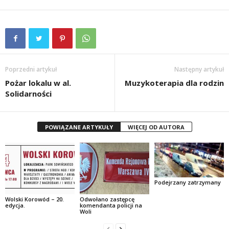
Poprzedni artykuł
Następny artykuł
Pożar lokalu w al.
Muzykoterapia dla rodzin
Solidarności
POWIĄZANE ARTYKUŁY
WIĘCEJ OD AUTORA
Podejrzany zatrzymany
Wolski Korowód – 20.
Odwołano zastępcę
edycja.
komendanta policji na
Woli