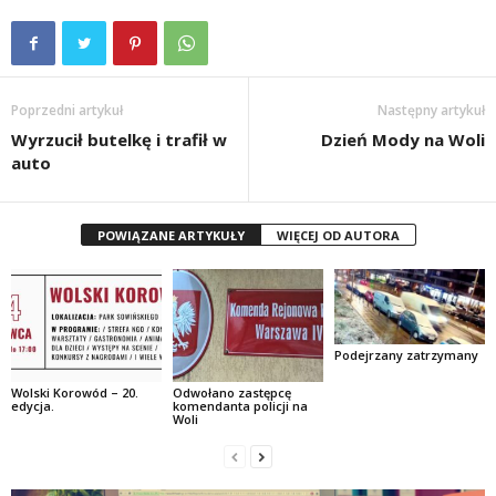
Poprzedni artykuł
Następny artykuł
Wyrzucił butelkę i trafił w
Dzień Mody na Woli
auto
POWIĄZANE ARTYKUŁY
WIĘCEJ OD AUTORA
Podejrzany zatrzymany
Wolski Korowód – 20.
Odwołano zastępcę
edycja.
komendanta policji na
Woli