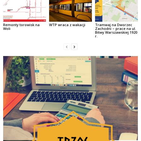
Remonty torowisk na
WTP wraca z wakacji
Tramwaj na Dworzec
Woli
Zachodni – prace na ul.
Bitwy Warszawskiej 1920
r.