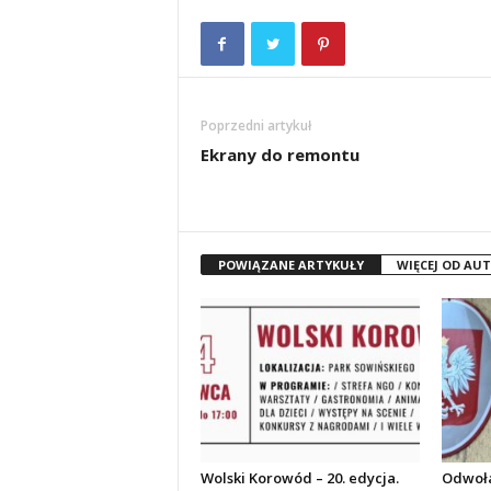
Poprzedni artykuł
Ekrany do remontu
POWIĄZANE ARTYKUŁY
WIĘCEJ OD AU
Wolski Korowód – 20. edycja.
Odwoła