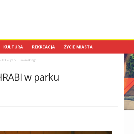
KULTURA
REKREACJA
ŻYCIE MIASTA
RABI w parku Sowińskiego
HRABI w parku