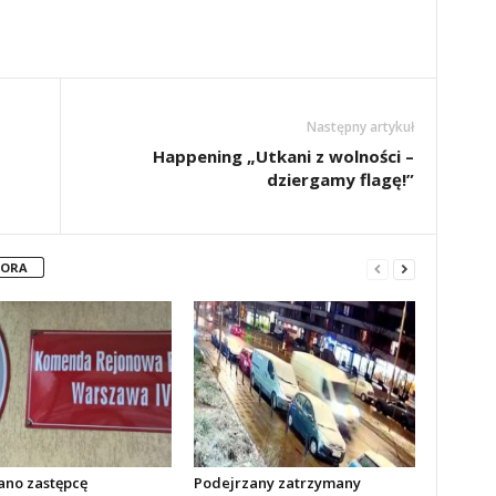
Następny artykuł
Happening „Utkani z wolności –
dziergamy flagę!”
TORA
no zastępcę
Podejrzany zatrzymany