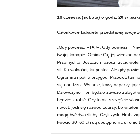
16 czerwca (sobota) o godz. 20 w par
Członkowie kabaretu przedstawią swoje z
„Gdy powiesz: »TAK«. Gdy powiesz: »Nie«
twojej kanapie. Ominie Cię jej wieczne nar
Przemyśl to! Jeszcze możesz rzucić welo
sił. Ku wolności, ku pustce. Ale gdy powi
Ogromna i pełna przygód. Przecież tam je
się obudzisz. Wstanie, kawy naparzy, jaje
Dziewczyno – on będzie zawsze zalegał w 
będziesz robić. Czy to nie szczęście właśn
nawet, jeśli się rozwód zdarzy, bo wiado
mogą być dwa śluby! Czyli zysk. Hrabi za
kwocie 30–60 zł i są dostępne na stronie B