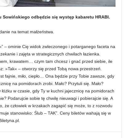
ku Sowińskiego odbędzie się występ kabaretu HRABI.
danie na temat małżeństwa.
” – ominie Cię widok zwleczonego i potarganego faceta na
zekanie i zajęta w strategicznych chwilach łazienka.
nem, krawatem… czym tam chcesz i gnać przed siebie, ile
esz: »Tak« – otworzy się przed Tobą nowa przestrzeń.
st fajnie, miło, ciepło… Ona będzie przy Tobie zawsze, gdy
cznicę na pomidorach zrobi. Mało? Przytuli się. Mało?
łóżku w czasie, gdy Ty w kuchni jajecznicę na pomidorach
ie? Podarujcie sobie tę chwilę nieuwagi i pobierajcie się. A
mo, że człowiek w krzakach zagapić się może, to z rozwodu
jmuje stanowisko: Ślub – TAK”. Ceny biletów wahają się w
iletyna.pl.