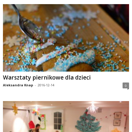
Warsztaty piernikowe dla dzieci
Aleksandra Knap
-
2016-12-14
0