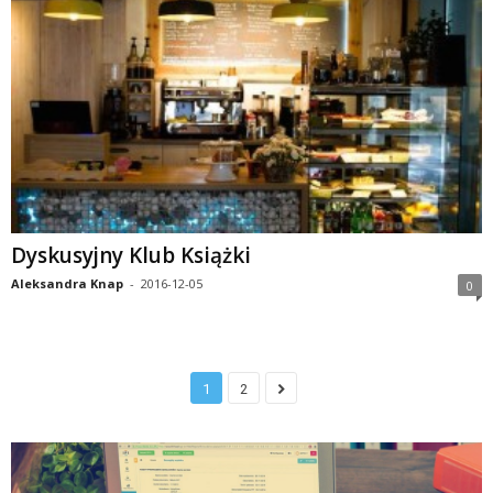
Dyskusyjny Klub Książki
Aleksandra Knap
-
2016-12-05
0
1
2