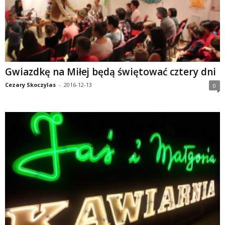
Gwiazdkę na Miłej będą świętować cztery dni
Cezary Skoczylas
-
2016-12-13
0