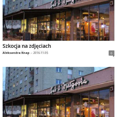
Szkocja na zdjęciach
Aleksandra Knap
-
2016-11-05
0