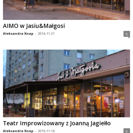
AIMO w Jasiu&Małgosi
Aleksandra Knap
-
2016-11-21
0
Teatr Improwizowany z Joanną Jagiełło
Aleksandra Knap
-
2016-11-16
0