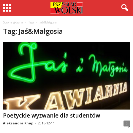
Strona główna
Tagi
Jaś&Małgosia
Tag: Jaś&Małgosia
Poetyckie wyzwanie dla studentów
Aleksandra Knap
-
2016-12-11
0