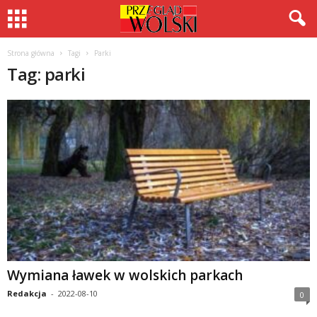
Strona główna
Tagi
Parki
Tag: parki
Wymiana ławek w wolskich parkach
Redakcja
-
2022-08-10
0