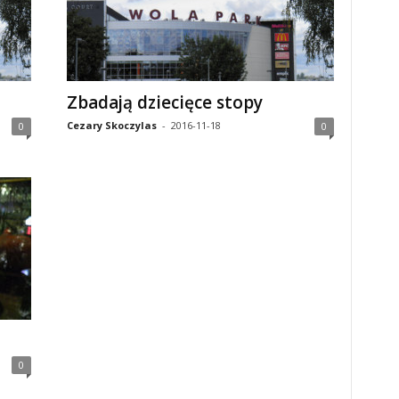
Zbadają dziecięce stopy
Cezary Skoczylas
-
2016-11-18
0
0
0