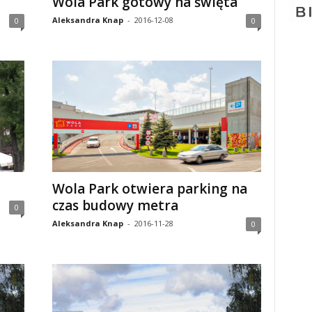
Wola Park gotowy na święta
Aleksandra Knap
-
2016-12-08
0
0
Wola Park otwiera parking na
czas budowy metra
0
Aleksandra Knap
-
2016-11-28
0