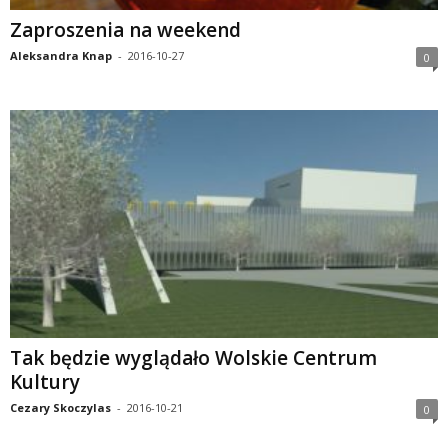
Zaproszenia na weekend
Aleksandra Knap
-
2016-10-27
0
Tak będzie wyglądało Wolskie Centrum
Kultury
Cezary Skoczylas
-
2016-10-21
0