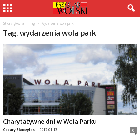
Strona główna
Tagi
Wydarzenia wola park
Tag: wydarzenia wola park
Charytatywne dni w Wola Parku
Cezary Skoczylas
-
2017-01-13
0