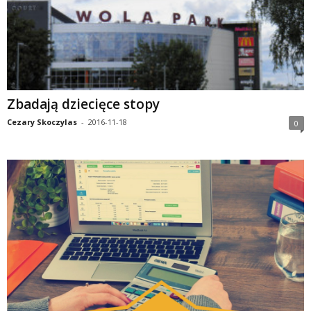
Zbadają dziecięce stopy
Cezary Skoczylas
-
2016-11-18
0