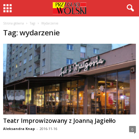
Strona główna
Tagi
Wydarzenie
Tag: wydarzenie
Teatr Improwizowany z Joanną Jagiełło
Aleksandra Knap
-
2016-11-16
0