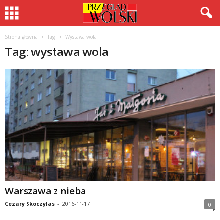
Strona główna
Tagi
Wystawa wola
Tag: wystawa wola
Warszawa z nieba
Cezary Skoczylas
-
2016-11-17
0