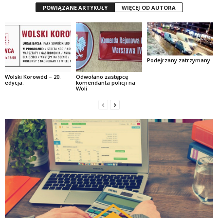
POWIĄZANE ARTYKUŁY
WIĘCEJ OD AUTORA
Podejrzany zatrzymany
Wolski Korowód – 20.
Odwołano zastępcę
edycja.
komendanta policji na
Woli