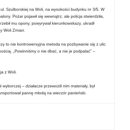
ul. Szulborskiej na Woli, na wysokości budynku nr 3/5. W
lony. Pożar pojawił się wewnątrz, ale policja stwierdziła,
 przebił mu opony, powyrywał kierunkowskazy, ukradł
zy Woli Zmian.
czy to nie kontrowersyjna metoda na pozbywanie się z ulic
ością. „Powinniśmy o nie dbać, a nie je podpalać” –
ja z Woli.
 wyborczej – działacze przewozili nim materiały, był
ansportował pannę młodą na wieczór panieński.