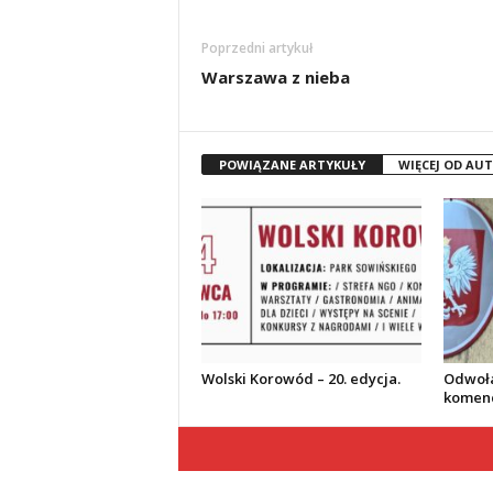
Poprzedni artykuł
Warszawa z nieba
POWIĄZANE ARTYKUŁY
WIĘCEJ OD AU
Wolski Korowód – 20. edycja.
Odwoła
komend