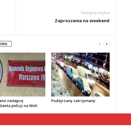
Następny artykuł
Zaproszenia na weekend
TORA
no zastępcę
Podejrzany zatrzymany
anta policji na Woli