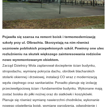
Pojawiła się szansa na remont boisk i termomodernizację
szkoły przy ul. Olbrachta. Skorzystają na nim również
uczniowie pobliskich przepełnionych szkół. Powinny one ulec
rozluźnieniu na skutek większego zainteresowania rodziców
nowo wyremontowanym obiektem.
Zarząd Dzielnicy Wola zaplanował docieplenie ścian budynku,
stropodachu, wymianę pokrycia dachu, obróbek blacharskich
stolarki okiennej i drzwiowej, instalacji CO wraz z modernizacją
węzła cieplnego oraz sanitariatów. Ponadto planuje się izolację
przeciwwilgociową ścian i fundamentów budynku. Wykonane mają
zostać boiska do piłki nożnej oraz do siatkówki i koszykówki.
Planuje się również wymianę nawierzchni chodników, wykonanie
nowego oświetlenia boisk, wymianę ogrodzenia, odwodnienie i