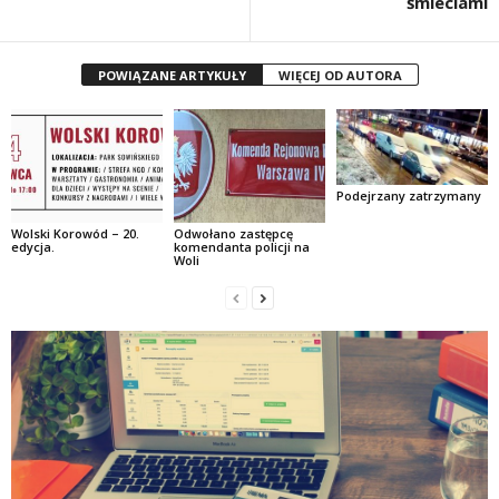
śmieciami
POWIĄZANE ARTYKUŁY
WIĘCEJ OD AUTORA
Podejrzany zatrzymany
Wolski Korowód – 20.
Odwołano zastępcę
edycja.
komendanta policji na
Woli