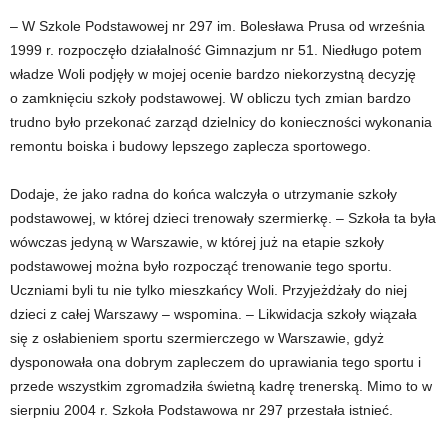
– W Szkole Podstawowej nr 297 im. Bolesława Prusa od września
1999 r. rozpoczęło działalność Gimnazjum nr 51. Niedługo potem
władze Woli podjęły w mojej ocenie bardzo niekorzystną decyzję
o zamknięciu szkoły podstawowej. W obliczu tych zmian bardzo
trudno było przekonać zarząd dzielnicy do konieczności wykonania
remontu boiska i budowy lepszego zaplecza sportowego.
Dodaje, że jako radna do końca walczyła o utrzymanie szkoły
podstawowej, w której dzieci trenowały szermierkę. – Szkoła ta była
wówczas jedyną w Warszawie, w której już na etapie szkoły
podstawowej można było rozpocząć trenowanie tego sportu.
Uczniami byli tu nie tylko mieszkańcy Woli. Przyjeżdżały do niej
dzieci z całej Warszawy – wspomina. – Likwidacja szkoły wiązała
się z osłabieniem sportu szermierczego w Warszawie, gdyż
dysponowała ona dobrym zapleczem do uprawiania tego sportu i
przede wszystkim zgromadziła świetną kadrę trenerską. Mimo to w
sierpniu 2004 r. Szkoła Podstawowa nr 297 przestała istnieć.