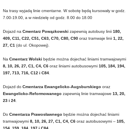
Na trasy wyjadą linie cmentarne. W sobotę będą kursowały w godz.
7.00-19.00, a w niedzielę od godz. 8.00 do 18.00
Dojazd na
Cmentarz Powązkowski
zapewnią autobusy linii
180,
409, C11, C22, C51, C63, C70, C80, C90
oraz tramwaje linii
1, 22,
27, C1
(do ul. Okopowej).
Na
Cmentarz Wolski
będzie można dojechać liniami tramwajowymi
8, 10, 26, 27, C1, C4, C6
oraz liniami autobusowymi
105, 184, 194,
197, 713, 716, C12 i C84
.
Dojazd do
Cmentarza Ewangelicko-Augsburskiego
oraz
Ewangelicko-Reformowanego
zapewnią linie tramwajowe
13, 20,
23 i 24
.
Do
Cmentarza Prawosławnego
będzie można dojechać liniami
tramwajowymi
8, 10, 26, 27, C1, C4, C6
oraz autobusowymi –
105,
154, 159, 184, 197 i C84
.