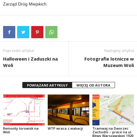
Zarząd Dróg Miejskich.
Poprzedni artykuł
Następny artykuł
Halloween i Zaduszki na
Fotografie lotnicze w
Woli
Muzeum Woli
POWIĄZANE ARTYKUŁY
WIĘCEJ OD AUTORA
Remonty torowisk na
WTP wraca z wakacji
Tramwaj na Dworzec
Woli
Zachodni – prace na ul.
Bitwy Warszawskiej 1920