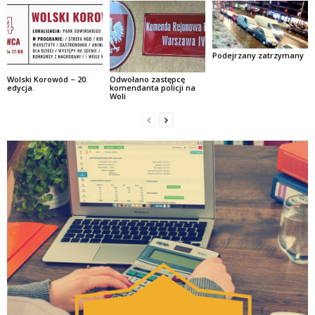
Podejrzany zatrzymany
Wolski Korowód – 20.
Odwołano zastępcę
edycja.
komendanta policji na
Woli