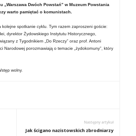
yklu „Warszawa Dwóch Powstań” w Muzeum Powstania
zy warto pamiętać o komunistach.
kolejne spotkanie cyklu. Tym razem zaproszeni goście:
idei, dyrektor Żydowskiego Instytutu Historycznego,
 związany z Tygodnikiem „Do Rzeczy” oraz prof. Antoni
mięci Narodowej porozmawiają o temacie „żydokomuny”, który
Wstęp wolny.
Następny artykuł
Jak ścigano nazistowskich zbrodniarzy