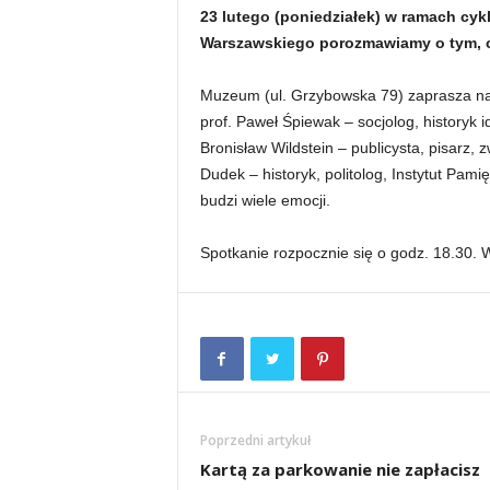
23 lutego (poniedziałek) w ramach c
Warszawskiego porozmawiamy o tym, c
Muzeum (ul. Grzybowska 79) zaprasza na 
prof. Paweł Śpiewak – socjolog, historyk 
Bronisław Wildstein – publicysta, pisarz,
Dudek – historyk, politolog, Instytut Pa
budzi wiele emocji.
Spotkanie rozpocznie się o godz. 18.30. 
Poprzedni artykuł
Kartą za parkowanie nie zapłacisz