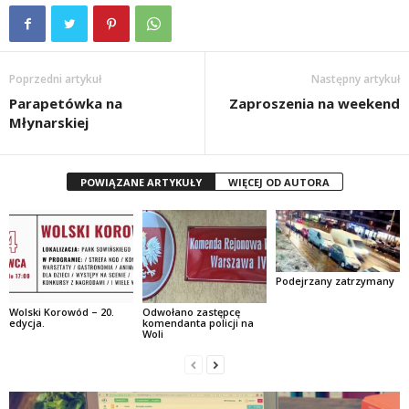
Poprzedni artykuł
Następny artykuł
Parapetówka na
Zaproszenia na weekend
Młynarskiej
POWIĄZANE ARTYKUŁY
WIĘCEJ OD AUTORA
Podejrzany zatrzymany
Wolski Korowód – 20.
Odwołano zastępcę
edycja.
komendanta policji na
Woli