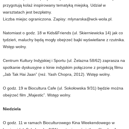
przygotują kolaż inspirowany tematyką miejską. Udział w
warsztatach jest bezpłatny.
Liczba miejsc ograniczona. Zapisy: mlynarska@wck-wola.pl.
Natomiast o godz. 18 w Kids&Friends (ul. Skierniewicka 14) jak co
tydzień, maluchy będą mogły obejrzeć bajki wyświetlane z rzutnika.
Wstęp wolny.
Centrum Kultury Indyjskiej i Sportu (ul. Żelazna 58/62) zaprasza na
spotkanie dyskusyjne o kinie indyjskim połączone z projekcją filmu
„Jab Tak Hai Jaan” (reż. Yash Chopra, 2012). Wstęp wolny.
O godz. 19 w Biocultura Cafe (ul. Sokołowska 9/31) będzie można
obejrzeć film „Majestic”. Wstęp wolny.
Niedziela
O godz. 11 w ramach Bioculturowego Kina Weekendowego w