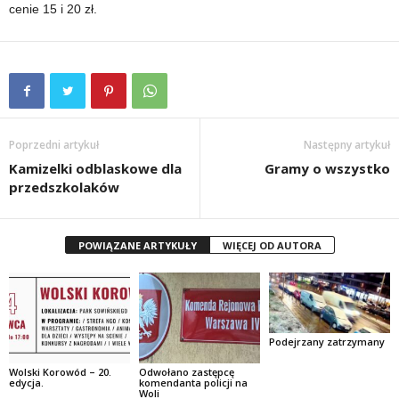
cenie 15 i 20 zł.
Poprzedni artykuł
Następny artykuł
Kamizelki odblaskowe dla
Gramy o wszystko
przedszkolaków
POWIĄZANE ARTYKUŁY
WIĘCEJ OD AUTORA
Podejrzany zatrzymany
Wolski Korowód – 20.
Odwołano zastępcę
edycja.
komendanta policji na
Woli