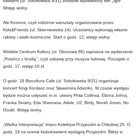
kawiarni (ul. Sokołowska 9/31) zostanie wyświetlony film „Igor”.
Wstęp wolny.
Ale Kosmos, czyli rodzinne warsztaty organizowane przez
Kids&Friends (ul. Skierniewicka 14). Uczestnicy wykonają własne
rakiety i statki kosmiczne. Start o godz. 12, wstęp wolny.
Wolskie Centrum Kultury (ul. Obozowa 85) zaprasza na wydarzenie
„Potańcz z brodą”, czyli zabawę przy muzyce ludowej. Początek o
godz. 17, wstęp 10 zł.
O godz. 18 Biocultura Cafe (ul. Sokołowska 9/31) organizuje
koncert Kingi Kordasz oraz Sławomira Adamko. W czasie występu
będzie można usłyszeć m.in. utwory Phila Collinsa, Eltona Johna,
Franka Sinatry, Eda Sheerana, Adele, U2, Birdy, Norah Jones, No
Doubt. Wstęp wolny.
„Wielka Interpretacja” Impro Kolektyw Przyjezdni w Chłodnej 25. O
godz. 18 na scenie klubokawiarni wystąpią Przyjezdni. Bilety w