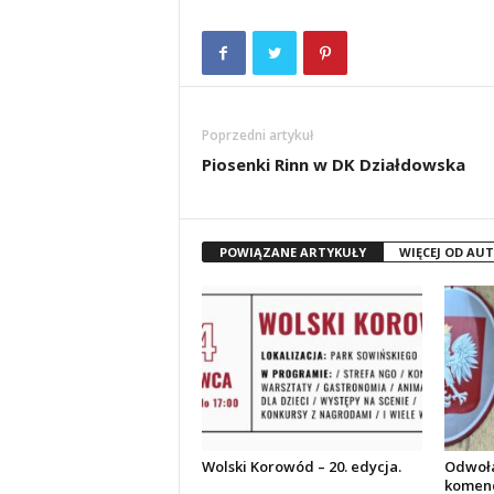
Poprzedni artykuł
Piosenki Rinn w DK Działdowska
POWIĄZANE ARTYKUŁY
WIĘCEJ OD AU
Wolski Korowód – 20. edycja.
Odwoła
komend