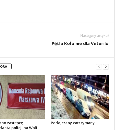
Następny artykuł
Pętla Koło nie dla Veturilo
TORA
no zastępcę
Podejrzany zatrzymany
anta policji na Woli