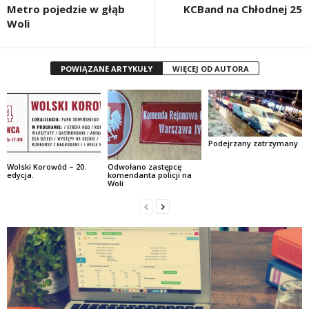
Metro pojedzie w głąb
KCBand na Chłodnej 25
Woli
POWIĄZANE ARTYKUŁY
WIĘCEJ OD AUTORA
Podejrzany zatrzymany
Wolski Korowód – 20.
Odwołano zastępcę
edycja.
komendanta policji na
Woli