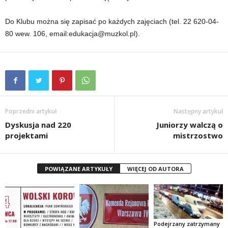
Do Klubu można się zapisać po każdych zajęciach (tel. 22 620-04-
80 wew. 106, email:edukacja@muzkol.pl).
Poprzedni artykuł
Następny artykuł
Dyskusja nad 220
Juniorzy walczą o
projektami
mistrzostwo
POWIĄZANE ARTYKUŁY
WIĘCEJ OD AUTORA
Podejrzany zatrzymany