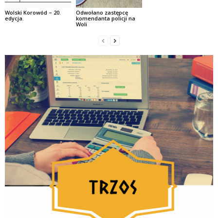
Wolski Korowód – 20.
Odwołano zastępcę
edycja.
komendanta policji na
Woli