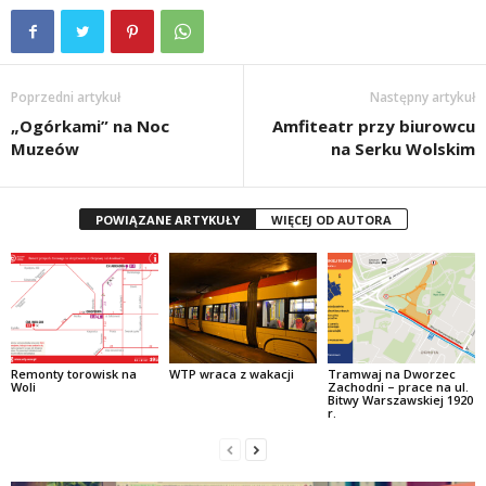
Poprzedni artykuł
Następny artykuł
„Ogórkami” na Noc
Amfiteatr przy biurowcu
Muzeów
na Serku Wolskim
POWIĄZANE ARTYKUŁY
WIĘCEJ OD AUTORA
Remonty torowisk na
WTP wraca z wakacji
Tramwaj na Dworzec
Woli
Zachodni – prace na ul.
Bitwy Warszawskiej 1920
r.