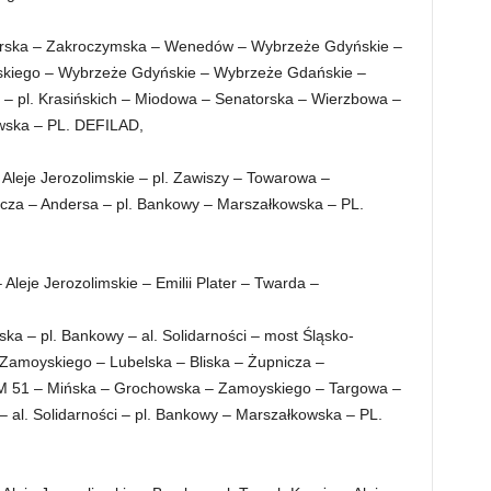
ktorska – Zakroczymska – Wenedów – Wybrzeże Gdyńskie –
skiego – Wybrzeże Gdyńskie – Wybrzeże Gdańskie –
a – pl. Krasińskich – Miodowa – Senatorska – Wierzbowa –
owska – PL. DEFILAD,
Aleje Jerozolimskie – pl. Zawiszy – Towarowa –
icza – Andersa – pl. Bankowy – Marszałkowska – PL.
eje Jerozolimskie – Emilii Plater – Twarda –
ka – pl. Bankowy – al. Solidarności – most Śląsko-
 Zamoyskiego – Lubelska – Bliska – Żupnicza –
51 – Mińska – Grochowska – Zamoyskiego – Targowa –
– al. Solidarności – pl. Bankowy – Marszałkowska – PL.