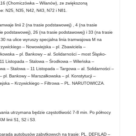
a 116 (Chomiczówka – Wilanów), ze zwiększoną
cne: N25, N35, N42, N43, N72 i N81.
waje linii 2 (na trasie podstawowej) , 4 (na trasie
e podstawowej), 26 (na trasie podstawowej) i 33 (na trasie
30 na ulice wyruszy specjalna linia tramwajowa M na
zywickiego – Nowowiejska – pl. Zbawiciela –
kowska – pl. Bankowy – al. Solidarności – most Śląsko-
 11 Listopada – Stalowa – Środkowa – Wileńska –
 Stalowa – 11 Listopada – Targowa – al. Solidarności –
– pl. Bankowy – Marszałkowska – pl. Konstytucji –
iejska – Krzywickiego – Filtrowa – PL. NARUTOWICZA.
ania utrzymana będzie częstotliwość 7-8 min. Po północy
linii S1, S2 i S3.
 parada autobusów zabytkowych na trasie: PL. DEFILAD –