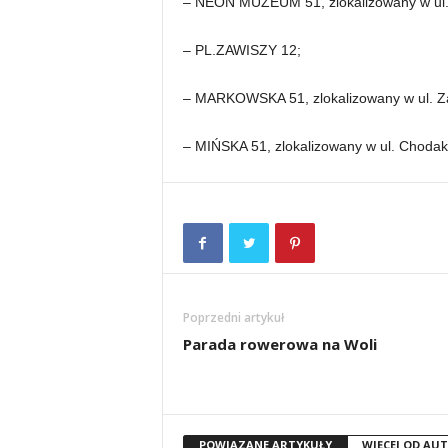
– NEON MUZEUM 51, zlokalizowany w ul. 
– PL.ZAWISZY 12;
– MARKOWSKA 51, zlokalizowany w ul. Z
– MIŃSKA 51, zlokalizowany w ul. Chodak
Poprzedni artykuł
Parada rowerowa na Woli
POWIĄZANE ARTYKUŁY
WIĘCEJ OD AU