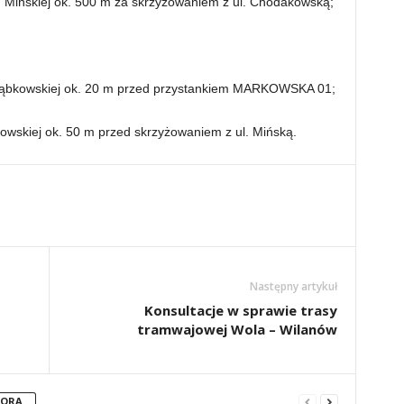
Mińskiej ok. 500 m za skrzyżowaniem z ul. Chodakowską;
ąbkowskiej ok. 20 m przed przystankiem MARKOWSKA 01;
owskiej ok. 50 m przed skrzyżowaniem z ul. Mińską.
Następny artykuł
Konsultacje w sprawie trasy
tramwajowej Wola – Wilanów
TORA