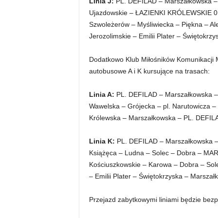
L
inia J:
PL. DEFILAD – Marszałkowska – Al
Ujazdowskie – ŁAZIENKI KRÓLEWSKIE 01
Szwoleżerów – Myśliwiecka – Piękna – Ale
Jerozolimskie – Emilii Plater – Świętokr
Dodatkowo Klub Miłośników Komunikacji Mi
autobusowe A i K kursujące na trasach:
L
inia A:
PL. DEFILAD – Marszałkowska – p
Wawelska – Grójecka – pl. Narutowicza –
Królewska – Marszałkowska – PL. DEFIL
L
inia K:
PL. DEFILAD – Marszałkowska – A
Książęca – Ludna – Solec – Dobra – MA
Kościuszkowskie – Karowa – Dobra – Sole
– Emilii Plater – Świętokrzyska – Marsza
Przejazd zabytkowymi liniami będzie bezp