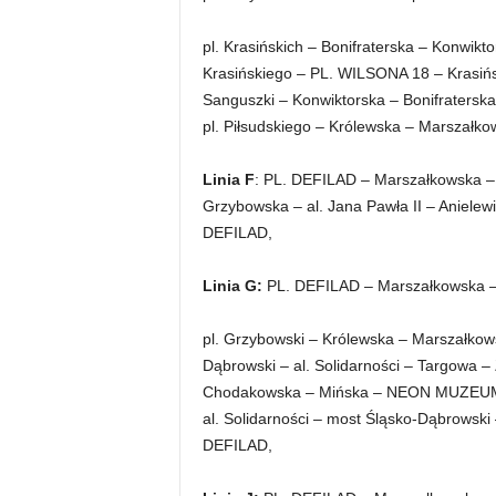
pl. Krasińskich – Bonifraterska – Konwi
Krasińskiego – PL. WILSONA 18 – Krasiń
Sanguszki – Konwiktorska – Bonifratersk
pl. Piłsudskiego – Królewska – Marszałk
L
inia F
: PL. DEFILAD – Marszałkowska – 
Grzybowska – al. Jana Pawła II – Anielew
DEFILAD,
L
inia G:
PL. DEFILAD – Marszałkowska – Al
pl. Grzybowski – Królewska – Marszałkows
Dąbrowski – al. Solidarności – Targowa –
Chodakowska – Mińska – NEON MUZEUM 
al. Solidarności – most Śląsko-Dąbrowski 
DEFILAD,