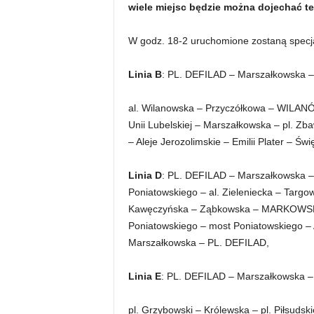
wiele miejsc będzie można dojechać t
W godz. 18-2 uruchomione zostaną specjaln
L
inia B
: PL. DEFILAD – Marszałkowska – 
al. Wilanowska – Przyczółkowa – WILANÓW
Unii Lubelskiej – Marszałkowska – pl. Zb
– Aleje Jerozolimskie – Emilii Plater – 
L
inia D
: PL. DEFILAD – Marszałkowska – 
Poniatowskiego – al. Zieleniecka – Tar
Kawęczyńska – Ząbkowska – MARKOWSKA 5
Poniatowskiego – most Poniatowskiego – Al
Marszałkowska – PL. DEFILAD,
L
inia E
: PL. DEFILAD – Marszałkowska – A
pl. Grzybowski – Królewska – pl. Piłsuds