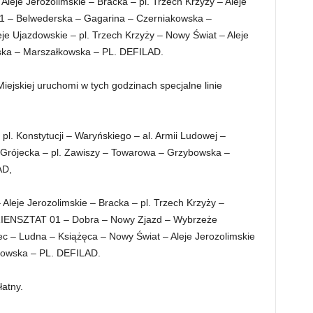
eje Jerozolimskie – Bracka – pl. Trzech Krzyży – Aleje
 – Belwederska – Gagarina – Czerniakowska –
je Ujazdowskie – pl. Trzech Krzyży – Nowy Świat – Aleje
zyska – Marszałkowska – PL. DEFILAD.
ejskiej uruchomi w tych godzinach specjalne linie
l. Konstytucji – Waryńskiego – al. Armii Ludowej –
 Grójecka – pl. Zawiszy – Towarowa – Grzybowska –
AD,
leje Jerozolimskie – Bracka – pl. Trzech Krzyży –
RIENSZTAT 01 – Dobra – Nowy Zjazd – Wybrzeże
c – Ludna – Książęca – Nowy Świat – Aleje Jerozolimskie
łkowska – PL. DEFILAD.
łatny.