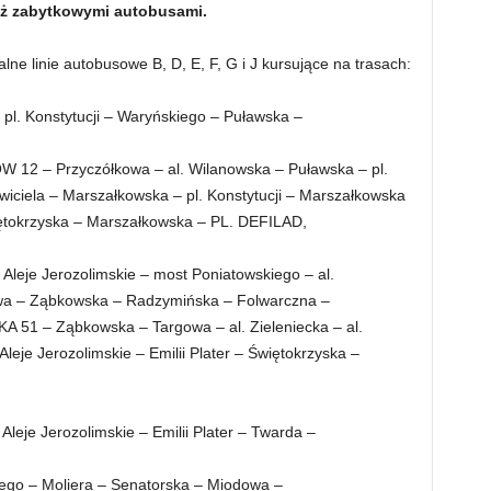
eż zabytkowymi autobusami.
e linie autobusowe B, D, E, F, G i J kursujące na trasach:
pl. Konstytucji – Waryńskiego – Puławska –
 12 – Przyczółkowa – al. Wilanowska – Puławska – pl.
awiciela – Marszałkowska – pl. Konstytucji – Marszałkowska
Świętokrzyska – Marszałkowska – PL. DEFILAD,
Aleje Jerozolimskie – most Poniatowskiego – al.
gowa – Ząbkowska – Radzymińska – Folwarczna –
1 – Ząbkowska – Targowa – al. Zieleniecka – al.
eje Jerozolimskie – Emilii Plater – Świętokrzyska –
leje Jerozolimskie – Emilii Plater – Twarda –
kiego – Moliera – Senatorska – Miodowa –