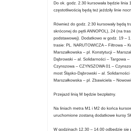
Do ok. godz. 2.30 kursowała będzie lini
częstotliwością będą też jeździły linie no
Również do godz. 2:30 kursowały będą tram
skróconej do pętli ANNOPOL), 24 (na trasi
podstawowej). Dodatkowo w godz. 19 – 1.
trasie: PL. NARUTOWICZA – Filtrowa – Kr
Marszałkowska – pl. Konstytucji – Marszał
Dąbrowski – al. Solidarności – Targowa –
Czynszowa – CZYNSZOWA 01 – Czynszowa –
most Śląsko-Dąbrowski – al. Solidarności 
Marszałkowska – pl. Zbawiciela – Nowow
Przejazd linią M będzie bezpłatny.
Na liniach metra M1 i M2 do końca kursow
uruchomione zostaną dodatkowe kursy SKM 
W godzinach 12.30 – 14.00 odbędzie się