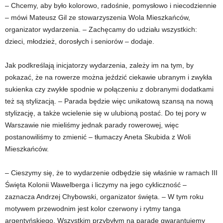
– Chcemy, aby było kolorowo, radośnie, pomysłowo i niecodziennie
– mówi Mateusz Gil ze stowarzyszenia Wola Mieszkańców,
organizator wydarzenia. – Zachęcamy do udziału wszystkich:
dzieci, młodzież, dorosłych i seniorów – dodaje.
Jak podkreślają inicjatorzy wydarzenia, zależy im na tym, by
pokazać, że na rowerze można jeździć ciekawie ubranym i zwykła
sukienka czy zwykłe spodnie w połączeniu z dobranymi dodatkami
też są stylizacją. – Parada będzie więc unikatową szansą na nową
stylizację, a także wcielenie się w ulubioną postać. Do tej pory w
Warszawie nie mieliśmy jednak parady rowerowej, więc
postanowiliśmy to zmienić – tłumaczy Aneta Skubida z Woli
Mieszkańców.
– Cieszymy się, że to wydarzenie odbędzie się właśnie w ramach III
Święta Kolonii Wawelberga i liczymy na jego cykliczność –
zaznacza Andrzej Chybowski, organizator święta. – W tym roku
motywem przewodnim jest kolor czerwony i rytmy tanga
argentyńskiego. Wszystkim przybyłym na paradę gwarantujemy