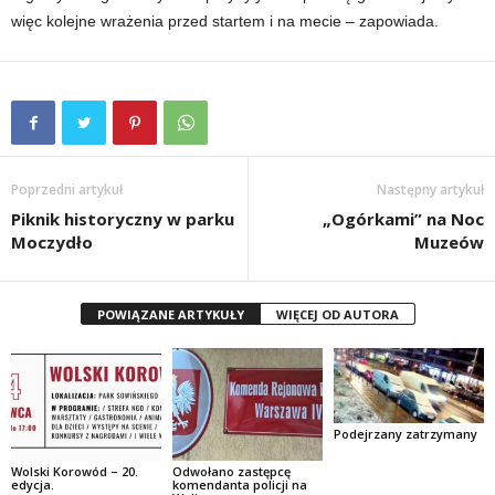
więc kolejne wrażenia przed startem i na mecie – zapowiada.
Poprzedni artykuł
Następny artykuł
Piknik historyczny w parku
„Ogórkami” na Noc
Moczydło
Muzeów
POWIĄZANE ARTYKUŁY
WIĘCEJ OD AUTORA
Podejrzany zatrzymany
Wolski Korowód – 20.
Odwołano zastępcę
edycja.
komendanta policji na