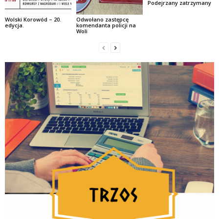
Podejrzany zatrzymany
Wolski Korowód – 20.
Odwołano zastępcę
edycja.
komendanta policji na
Woli