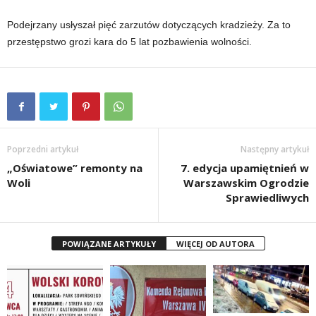
Podejrzany usłyszał pięć zarzutów dotyczących kradzieży. Za to
przestępstwo grozi kara do 5 lat pozbawienia wolności.
Poprzedni artykuł
Następny artykuł
„Oświatowe” remonty na
7. edycja upamiętnień w
Woli
Warszawskim Ogrodzie
Sprawiedliwych
POWIĄZANE ARTYKUŁY
WIĘCEJ OD AUTORA