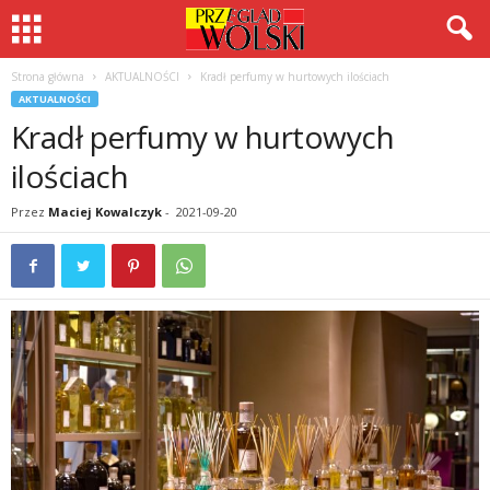
Strona główna
AKTUALNOŚCI
Kradł perfumy w hurtowych ilościach
AKTUALNOŚCI
Kradł perfumy w hurtowych
ilościach
Przez
Maciej Kowalczyk
-
2021-09-20