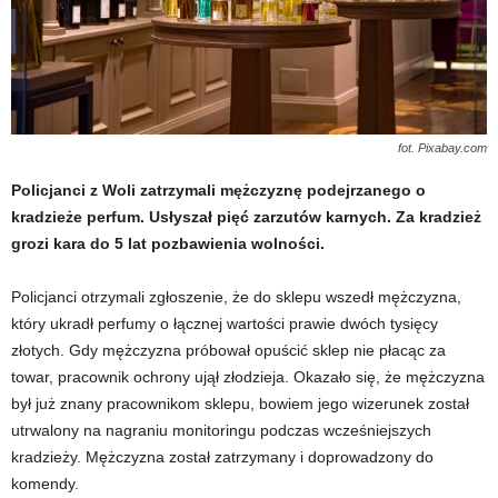
fot. Pixabay.com
Policjanci z Woli zatrzymali mężczyznę podejrzanego o
kradzieże perfum. Usłyszał pięć zarzutów karnych. Za kradzież
grozi kara do 5 lat pozbawienia wolności.
Policjanci otrzymali zgłoszenie, że do sklepu wszedł mężczyzna,
który ukradł perfumy o łącznej wartości prawie dwóch tysięcy
złotych. Gdy mężczyzna próbował opuścić sklep nie płacąc za
towar, pracownik ochrony ujął złodzieja. Okazało się, że mężczyzna
był już znany pracownikom sklepu, bowiem jego wizerunek został
utrwalony na nagraniu monitoringu podczas wcześniejszych
kradzieży. Mężczyzna został zatrzymany i doprowadzony do
komendy.