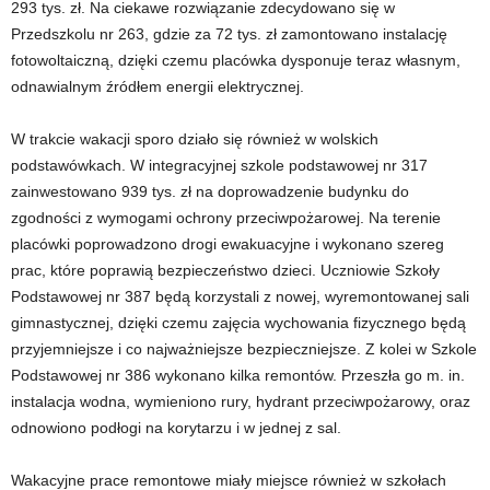
293 tys. zł. Na ciekawe rozwiązanie zdecydowano się w
Przedszkolu nr 263, gdzie za 72 tys. zł zamontowano instalację
fotowoltaiczną, dzięki czemu placówka dysponuje teraz własnym,
odnawialnym źródłem energii elektrycznej.
W trakcie wakacji sporo działo się również w wolskich
podstawówkach. W integracyjnej szkole podstawowej nr 317
zainwestowano 939 tys. zł na doprowadzenie budynku do
zgodności z wymogami ochrony przeciwpożarowej. Na terenie
placówki poprowadzono drogi ewakuacyjne i wykonano szereg
prac, które poprawią bezpieczeństwo dzieci. Uczniowie Szkoły
Podstawowej nr 387 będą korzystali z nowej, wyremontowanej sali
gimnastycznej, dzięki czemu zajęcia wychowania fizycznego będą
przyjemniejsze i co najważniejsze bezpieczniejsze. Z kolei w Szkole
Podstawowej nr 386 wykonano kilka remontów. Przeszła go m. in.
instalacja wodna, wymieniono rury, hydrant przeciwpożarowy, oraz
odnowiono podłogi na korytarzu i w jednej z sal.
Wakacyjne prace remontowe miały miejsce również w szkołach