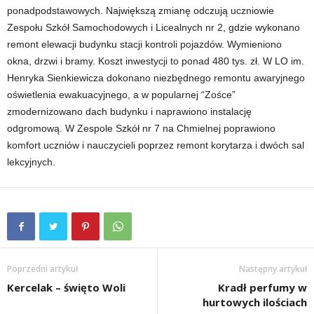
ponadpodstawowych. Największą zmianę odczują uczniowie
Zespołu Szkół Samochodowych i Licealnych nr 2, gdzie wykonano
remont elewacji budynku stacji kontroli pojazdów. Wymieniono
okna, drzwi i bramy. Koszt inwestycji to ponad 480 tys. zł. W LO im.
Henryka Sienkiewicza dokonano niezbędnego remontu awaryjnego
oświetlenia ewakuacyjnego, a w popularnej “Zośce”
zmodernizowano dach budynku i naprawiono instalację
odgromową. W Zespole Szkół nr 7 na Chmielnej poprawiono
komfort uczniów i nauczycieli poprzez remont korytarza i dwóch sal
lekcyjnych.
Poprzedni artykuł
Następny artykuł
Kercelak – święto Woli
Kradł perfumy w
hurtowych ilościach