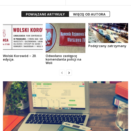
POWIĄZANE ARTYKUŁY
WIĘCEJ OD AUTORA
Podejrzany zatrzymany
Wolski Korowód – 20.
Odwołano zastępcę
edycja.
komendanta policji na
Woli