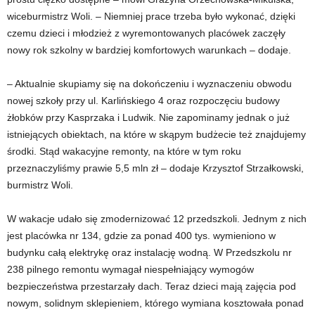
wiceburmistrz Woli. – Niemniej prace trzeba było wykonać, dzięki
czemu dzieci i młodzież z wyremontowanych placówek zaczęły
nowy rok szkolny w bardziej komfortowych warunkach – dodaje.
– Aktualnie skupiamy się na dokończeniu i wyznaczeniu obwodu
nowej szkoły przy ul. Karlińskiego 4 oraz rozpoczęciu budowy
żłobków przy Kasprzaka i Ludwik. Nie zapominamy jednak o już
istniejących obiektach, na które w skąpym budżecie też znajdujemy
środki. Stąd wakacyjne remonty, na które w tym roku
przeznaczyliśmy prawie 5,5 mln zł – dodaje Krzysztof Strzałkowski,
burmistrz Woli.
W wakacje udało się zmodernizować 12 przedszkoli. Jednym z nich
jest placówka nr 134, gdzie za ponad 400 tys. wymieniono w
budynku całą elektrykę oraz instalację wodną. W Przedszkolu nr
238 pilnego remontu wymagał niespełniający wymogów
bezpieczeństwa przestarzały dach. Teraz dzieci mają zajęcia pod
nowym, solidnym sklepieniem, którego wymiana kosztowała ponad