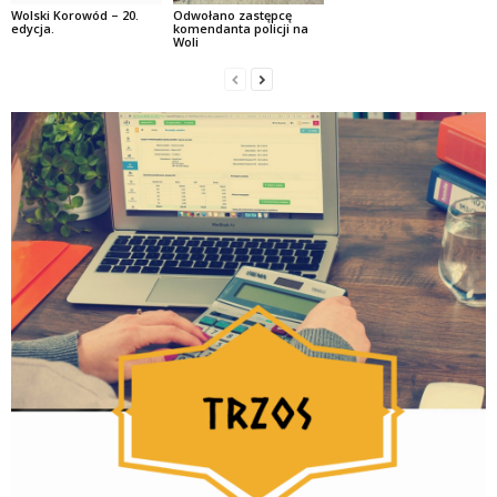
Wolski Korowód – 20.
Odwołano zastępcę
edycja.
komendanta policji na
Woli