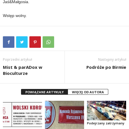
Jaś&Małgosia.
Wstęp wolny.
Poprzedni artykuł
Następny artykuł
Mist & parADox w
Podróże po Birmie
Bioculturze
POWIĄZANE ARTYKUŁY
WIĘCEJ OD AUTORA
Podejrzany zatrzymany