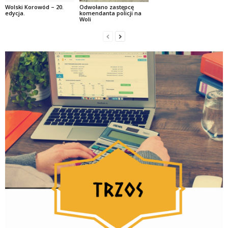
Wolski Korowód – 20.
Odwołano zastępcę
edycja.
komendanta policji na
Woli