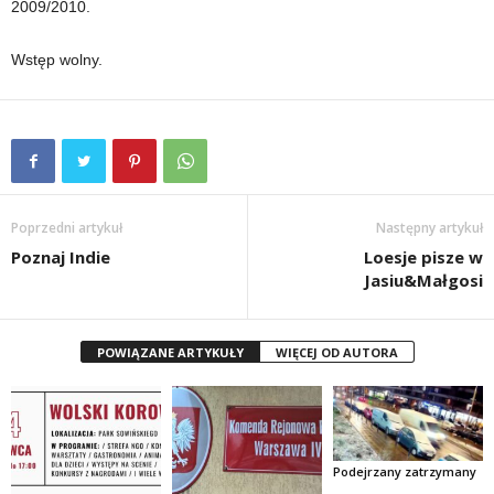
2009/2010.
Wstęp wolny.
Poprzedni artykuł
Następny artykuł
Poznaj Indie
Loesje pisze w
Jasiu&Małgosi
POWIĄZANE ARTYKUŁY
WIĘCEJ OD AUTORA
Podejrzany zatrzymany