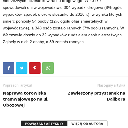
nietrzeźwych uczestników ruchu drogowego. W 2017 r.
spowodowali oni w województwie 304 wypadki drogowe (8% ogółu
wypadków, spadek o 6% w stosunku do 2016 r.), w wyniku których
śmierć poniosły 54 osoby (12% ogółu ofiar śmiertelnych w
województwie), a 348 osób zostało rannych (7% ogółu rannych). W
Warszawie doszło do 32 wypadków z udziałem osób nietrzeźwych.
Zginęły w nich 2 osoby, a 39 zostało rannych
Poprzedni artykuł
Następny artykuł
Naprawa torowiska
Zawieszony przystanek na
tramwajowego na ul.
Dalibora
Obozowej
POWIĄZANE ARTYKUŁY
WIĘCEJ OD AUTORA