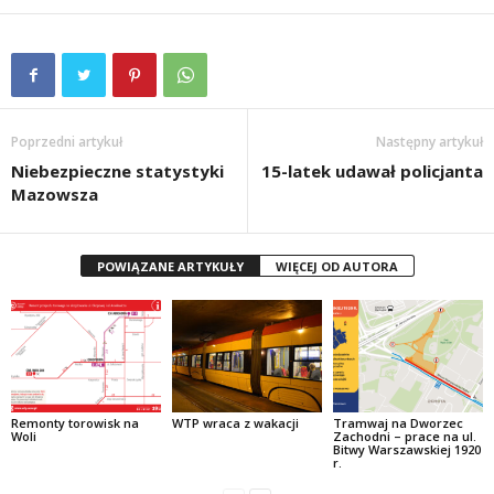
Poprzedni artykuł
Następny artykuł
Niebezpieczne statystyki
15-latek udawał policjanta
Mazowsza
POWIĄZANE ARTYKUŁY
WIĘCEJ OD AUTORA
Remonty torowisk na
WTP wraca z wakacji
Tramwaj na Dworzec
Woli
Zachodni – prace na ul.
Bitwy Warszawskiej 1920
r.